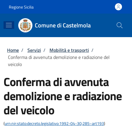
Salta al contenuto principale
Skip to footer content
Regione Sicilia
Comune di Castelmola
Briciole di pane
Home
/
Servizi
/
Mobilità e trasporti
/
Conferma di avvenuta demolizione e radiazione del
veicolo
Conferma di avvenuta
demolizione e radiazione
del veicolo
(
urn:nir:stato:decreto.legislativo:1992-04-30;285~art193
)