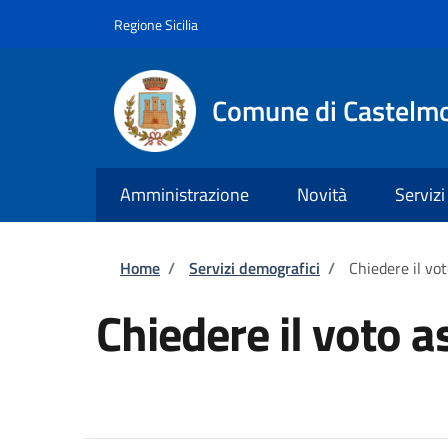
Salta al contenuto principale
Skip to footer content
Regione Sicilia
Comune di Castelm
Amministrazione
Novità
Servizi
Briciole di pane
Home
/
Servizi demografici
/
Chiedere il vot
Chiedere il voto a