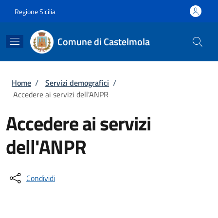
Salta al contenuto principale
Skip to footer content
Regione Sicilia
Comune di Castelmola
Briciole di pane
Home
/
Servizi demografici
/
Accedere ai servizi dell'ANPR
Accedere ai servizi
dell'ANPR
Condividi